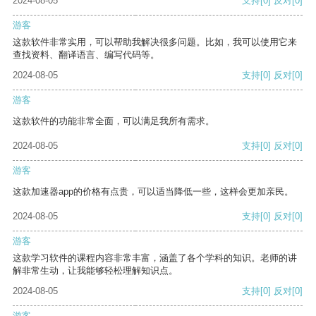
2024-08-05
支持
[0]
反对
[0]
游客
这款软件非常实用，可以帮助我解决很多问题。比如，我可以使用它来
查找资料、翻译语言、编写代码等。
2024-08-05
支持
[0]
反对
[0]
游客
这款软件的功能非常全面，可以满足我所有需求。
2024-08-05
支持
[0]
反对
[0]
游客
这款加速器app的价格有点贵，可以适当降低一些，这样会更加亲民。
2024-08-05
支持
[0]
反对
[0]
游客
这款学习软件的课程内容非常丰富，涵盖了各个学科的知识。老师的讲
解非常生动，让我能够轻松理解知识点。
2024-08-05
支持
[0]
反对
[0]
游客