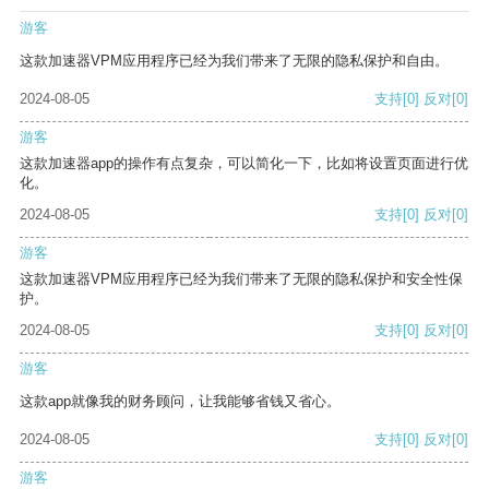
游客
这款加速器VPM应用程序已经为我们带来了无限的隐私保护和自由。
2024-08-05
支持
[0]
反对
[0]
游客
这款加速器app的操作有点复杂，可以简化一下，比如将设置页面进行优
化。
2024-08-05
支持
[0]
反对
[0]
游客
这款加速器VPM应用程序已经为我们带来了无限的隐私保护和安全性保
护。
2024-08-05
支持
[0]
反对
[0]
游客
这款app就像我的财务顾问，让我能够省钱又省心。
2024-08-05
支持
[0]
反对
[0]
游客