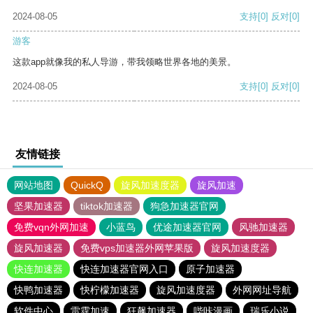
2024-08-05
支持
[0]
反对
[0]
游客
这款app就像我的私人导游，带我领略世界各地的美景。
2024-08-05
支持
[0]
反对
[0]
友情链接
网站地图
QuickQ
旋风加速度器
旋风加速
坚果加速器
tiktok加速器
狗急加速器官网
免费vqn外网加速
小蓝鸟
优途加速器官网
风驰加速器
旋风加速器
免费vps加速器外网苹果版
旋风加速度器
快连加速器
快连加速器官网入口
原子加速器
快鸭加速器
快柠檬加速器
旋风加速度器
外网网址导航
软件中心
雷霆加速
狂飙加速器
哔咔漫画
瑞乐小说