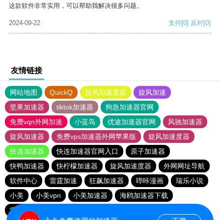
这款软件非常实用，可以帮助我解决很多问题。
2024-09-22
支持
[0]
反对
[0]
友情链接
网站地图
QuickQ
旋风加速度器
旋风加速
坚果加速器
tiktok加速器
狗急加速器官网
免费vqn外网加速
小蓝鸟
优途加速器官网
风驰加速器
旋风加速器
免费vps加速器外网苹果版
旋风加速度器
快连加速器
快连加速器官网入口
原子加速器
快鸭加速器
快柠檬加速器
旋风加速度器
外网网址导航
软件中心
雷霆加速
狂飙加速器
哔咔漫画
瑞乐小说
小美
小美vpn
小美加速器
海鸥加速器下载
雷霆加速下载
雷霆加速版ins
海鸥加速度
雷霆加速