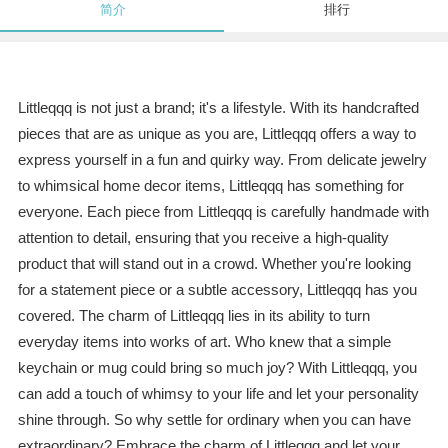
简介
排行
Littleqqq is not just a brand; it's a lifestyle. With its handcrafted
pieces that are as unique as you are, Littleqqq offers a way to
express yourself in a fun and quirky way. From delicate jewelry
to whimsical home decor items, Littleqqq has something for
everyone. Each piece from Littleqqq is carefully handmade with
attention to detail, ensuring that you receive a high-quality
product that will stand out in a crowd. Whether you're looking
for a statement piece or a subtle accessory, Littleqqq has you
covered. The charm of Littleqqq lies in its ability to turn
everyday items into works of art. Who knew that a simple
keychain or mug could bring so much joy? With Littleqqq, you
can add a touch of whimsy to your life and let your personality
shine through. So why settle for ordinary when you can have
extraordinary? Embrace the charm of Littleqqq and let your